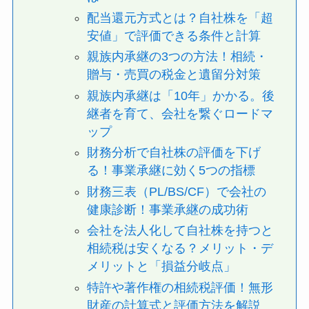
配当還元方式とは？自社株を「超
安値」で評価できる条件と計算
親族内承継の3つの方法！相続・
贈与・売買の税金と遺留分対策
親族内承継は「10年」かかる。後
継者を育て、会社を繋ぐロードマ
ップ
財務分析で自社株の評価を下げ
る！事業承継に効く5つの指標
財務三表（PL/BS/CF）で会社の
健康診断！事業承継の成功術
会社を法人化して自社株を持つと
相続税は安くなる？メリット・デ
メリットと「損益分岐点」
特許や著作権の相続税評価！無形
財産の計算式と評価方法を解説