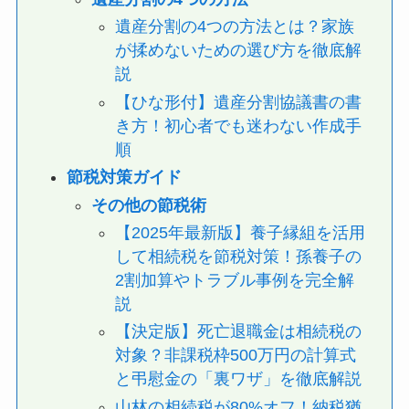
遺産分割の4つの方法とは？家族
が揉めないための選び方を徹底解
説
【ひな形付】遺産分割協議書の書
き方！初心者でも迷わない作成手
順
節税対策ガイド
その他の節税術
【2025年最新版】養子縁組を活用
して相続税を節税対策！孫養子の
2割加算やトラブル事例を完全解
説
【決定版】死亡退職金は相続税の
対象？非課税枠500万円の計算式
と弔慰金の「裏ワザ」を徹底解説
山林の相続税が80%オフ！納税猶