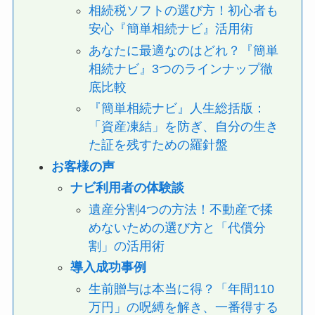
相続税ソフトの選び方！初心者も
安心『簡単相続ナビ』活用術
あなたに最適なのはどれ？『簡単
相続ナビ』3つのラインナップ徹
底比較
『簡単相続ナビ』人生総括版：
「資産凍結」を防ぎ、自分の生き
た証を残すための羅針盤
お客様の声
ナビ利用者の体験談
遺産分割4つの方法！不動産で揉
めないための選び方と「代償分
割」の活用術
導入成功事例
生前贈与は本当に得？「年間110
万円」の呪縛を解き、一番得する