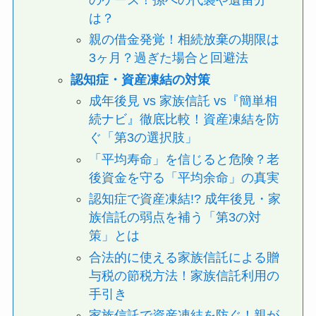
は？
親の借金発覚！相続放棄の期限は
3ヶ月？過ぎた場合と回避法
認知症・資産凍結の対策
成年後見 vs 家族信託 vs『簡単相
続ナビ』徹底比較！資産凍結を防
ぐ「第3の選択肢」
「平均寿命」を信じると危険？老
後資金を守る「平均余命」の真実
認知症で資産凍結!? 成年後見・家
族信託の弱点を補う「第3の対
策」とは
合法的に使える家族信託による贈
与税の節税方法！家族信託利用の
手引き
家族信託で資産凍結を防ぐ！親が