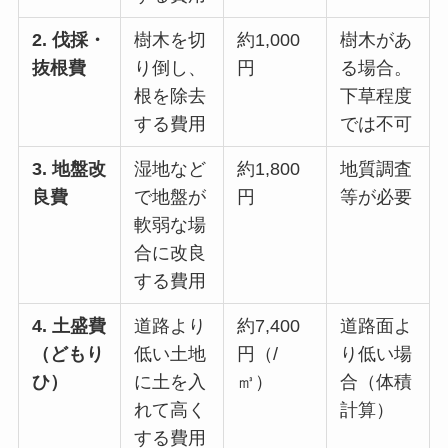
2. 伐採・
樹木を切
約1,000
樹木があ
抜根費
り倒し、
円
る場合。
根を除去
下草程度
する費用
では不可
3. 地盤改
湿地など
約1,800
地質調査
良費
で地盤が
円
等が必要
軟弱な場
合に改良
する費用
4. 土盛費
道路より
約7,400
道路面よ
（どもり
低い土地
円（/
り低い場
ひ）
に土を入
㎥）
合（体積
れて高く
計算）
する費用