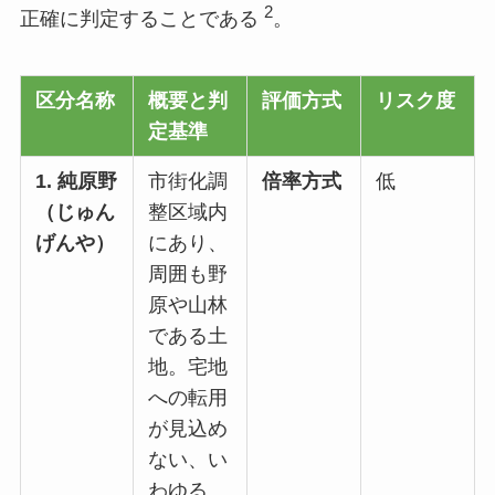
2
正確に判定することである
。
区分名称
概要と判
評価方式
リスク度
定基準
1. 純原野
市街化調
倍率方式
低
（じゅん
整区域内
げんや）
にあり、
周囲も野
原や山林
である土
地。宅地
への転用
が見込め
ない、い
わゆる