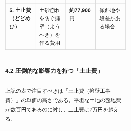
5. 土止費
土砂崩れ
約77,900
傾斜地や
（どどめ
を防ぐ擁
円
段差があ
ひ）
壁（よう
る場合
へき）を
作る費用
4.2 圧倒的な影響力を持つ「土止費」
上記の表で注目すべきは「土止費（擁壁工事
費）」の単価の高さである。平坦な土地の整地費
が数百円であるのに対し、土止費は7万円を超え
る。