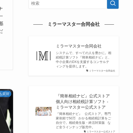
ナ
一
基
ミラーマスター合同会社
だ
。
ミラーマスター合同会社
システムで、すべての人を豊かに。相
続税計算ソフト『簡単相続ナビ』と、
中小企業のDXを支援するコンサルテ
ィングを提供します。
ミラーマスター合同会社
る質問
『簡単相続ナビ』公式ストア
個人向け相続税計算ソフト -
ミラーマスター公式ストア
『簡単相続ナビ』 公式ストア。専門
家依頼で50万 かかる相続税計算をご
自分で。相続発生版・終活対策版 な
ど全ラインナップ販売中。
ミラーマスター公式ストア