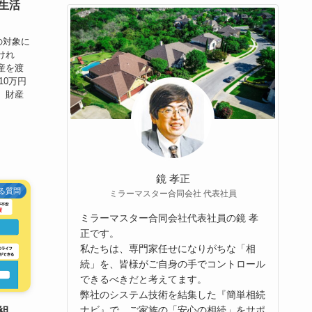
生活
の対象に
けれ
産を渡
10万円
、財産
鏡 孝正
る質問
ミラーマスター合同会社 代表社員
ミラーマスター合同会社代表社員の鏡 孝
正です。
私たちは、専門家任せになりがちな「相
続」を、皆様がご自身の手でコントロール
できるべきだと考えてます。
弊社のシステム技術を結集した『簡単相続
ナビ』で、ご家族の「安心の相続」をサポ
組