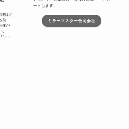
ートします。
管理はど
る前
ミラーマスター合同会社
齢化が
して
いど）」