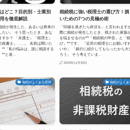
はどこ？目的別・士業別
相続税に強い税理士の選び方！損
用を徹底解説
いための7つの見極め術
相続が発生した、あるいは将来の
「50歳を過ぎたら終活を」と言われます
したい。 そう思ったとき、あな
際に相続が発生したとき、残された家族
ますか？ 「弁護士」「税理士」
を悩ませるのが**「相続税の申告」と「
行政書士」……。 名前は聞いた
び」**です。 「近所の税理士にお願いす
、**「私の悩みは、誰に相談する
いや」 「銀行に紹介してもらったから大
*と迷...
ろう」 そう考えていま...
2025年11月30日
相続のよくある質問
相続のよくあ