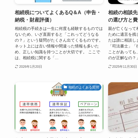
相続税についてよくあるQ＆A（申告・
相続の相談先
納税・財産評価）
の選び方と費
相続税の手続きは一生に何度も経験するものでは
親が亡くなって
ないため、いざ直面すると「これってどうなる
ために遺言を残
の？」という疑問がたくさん出てくるものです。
たは誰に相談し
ネット上には古い情報や間違った情報も多いた
「司法書士」「
め、正しい知識を持つことが大切です。 ここで
ことがあっても
は、相続税に関する「...
のが正解なの？」*
2026年1月20日
2025年11月30日
相続のよくある質問