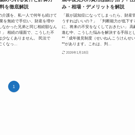
料を徹底解説
み・相場・デメリットを解説
の介護を、私一人で何年も続けて
「親が認知症になってしまったら、財産
事業を無給で手伝い、財産を増や
うすればいいの？」 「判断能力が低下す
しなかった兄弟と同じ相続額なん
に、将来の不安をなくしておきたい」 高
！」 相続の場面で、こうした不
進む中、こうした悩みを解決する手段と
は少なくありません。 民法で
**「成年後見制度（せいねんこうけんせ
くなっ...
**があります。これは、判...
2026年1月18日
1