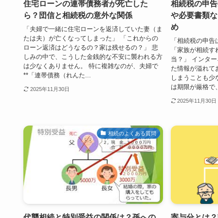
住宅ローンの連帯債務者が死亡した
相続税の申告
ら？団信と相続税の意外な関係
や必要書類な
め
「夫婦で一緒に住宅ローンを返済していた妻（ま
たは夫）が亡くなってしまった」 「これからの
「相続税の申告
ローン返済はどうなるの？家は残せるの？」 悲
「家族が相続す
しみの中で、こうした金銭的な不安に襲われる方
当？」 インタ
は少なくありません。 特に複雑なのが、夫婦で
た情報が溢れて
**「連帯債務（れんた...
しまうことも少
は期限が厳格で、
2025年11月30日
2025年11月30日
相続のよくある質問
代襲相続と特別受益の関係は？孫への
寄与分とは？