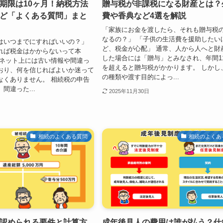
期限は10ヶ月！納税方法
贈与税が非課税になる財産とは？
ど「よくある質問」まと
費や香典など4選を解説
「家族にお金を渡したら、それも贈与税
なるの？」 「子供の生活費を援助したい
はいつまでにすればいいの？」
ど、税金が心配」 通常、人から人へと財
れば税金はかからないって本
した場合には「贈与」とみなされ、年間1
ーネット上には古い情報や間違っ
を超えると贈与税がかかります。 しかし
おり、何を信じればよいか迷って
の種類や渡す目的によっ...
なくありません。 相続税の申告
間違った...
2025年11月30日
相続のよくある質問
相続のよくあ
認められる要件と計算方
成年後見人の費用は誰が払う？仕