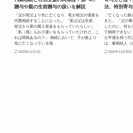
贈与や親の生前贈与の扱いを解説
法、特別寄与
「父が祖父より先に亡くなり、私が祖父の遺産を
「亡くなった親
代襲相続することになった」 「実は父は生前、
きた」 「父の
祖父から家の購入資金をもらっていたらしい」
したのに、何も
「私（孫）もお小遣いをもらっていたけれど、こ
て納得できない
れは関係あるの？」 相続において、子が親より
公平感を持つ方
先に亡くなっている場...
は、被相続人（亡
2025年12月1日
2025年11月30日