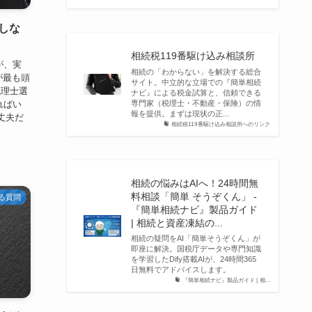
しな
相続税119番駆け込み相談所
が、実
相続の「わからない」を解決する総合
が最も頭
サイト。中立的な立場での『簡単相続
税理士選
ナビ』による税金試算と、信頼できる
専門家（税理士・不動産・保険）の情
ればい
報を提供。まずは現状の正...
丈夫だ
相続税119番駆け込み相談所へのリンク
相続の悩みはAIへ！24時間無
料相談「簡単 そうぞくん」 -
る質問
『簡単相続ナビ』製品ガイド
| 相続と資産凍結の...
相続の疑問をAI「簡単そうぞくん」が
即座に解決。国税庁データや専門知識
を学習したDify搭載AIが、24時間365
日無料でアドバイスします。
『簡単相続ナビ』製品ガイド | 相...