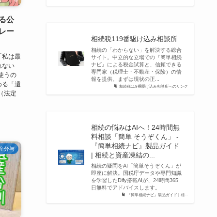
る公
レー
相続税119番駆け込み相談所
相続の「わからない」を解決する総合
「私は最
サイト。中立的な立場での『簡単相続
ナビ』による税金試算と、信頼できる
れない
専門家（税理士・不動産・保険）の情
使うの
報を提供。まずは現状の正...
める「遺
相続税119番駆け込み相談所へのリンク
（法定
相続の悩みはAIへ！24時間無
料相談「簡単 そうぞくん」 -
『簡単相続ナビ』製品ガイド
産分与
| 相続と資産凍結の...
相続の疑問をAI「簡単そうぞくん」が
即座に解決。国税庁データや専門知識
を学習したDify搭載AIが、24時間365
日無料でアドバイスします。
『簡単相続ナビ』製品ガイド | 相...