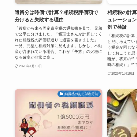
遺留分は時価で計算？相続税評価額で
相続税の計算
分けると失敗する理由
ュレーション
例で検証
「役所から来る固定資産税の通知書を見て、兄弟
で公平に分けました」「税理士さんが計算してく
「相続税の計算
れた相続税の評価額通りに遺言を書きました」
とだけ考えてい
一見、完璧な相続対策に見えます。しかし、不動
う税金が同じな
産が含まれている場合、これが「争族」の火種に
しておこうと思
なる確率が非常に高...
断が、将来の*
時の相続）」**で、
2026年1月19日
2026年1月19日
納得感のある財産分与