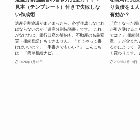
見本（テンプレート）付きで失敗しな
り負債を１人
い作成術
有効か？
遺産分割協議がまとまったら、必ず作成しなけれ
「亡くなった親
ばならないのが「遺産分割協議書」です。 これ
が引き受けるこ
がなければ、銀行口座の解約も、不動産の名義変
では？」 相続
更（相続登記）もできません。 「どうやって書
産）」が含まれ
けばいいの？」「手書きでもいい？」 こんにち
るかによって、
は！『簡単相続ナビ』...
く変わります。 結
2026年1月18日
2026年1月19日