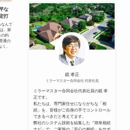
平な
定打
るなんて
実は、家
ルの約
く普通の
なく、
鏡 孝正
ミラーマスター合同会社 代表社員
ミラーマスター合同会社代表社員の鏡 孝
正です。
私たちは、専門家任せになりがちな「相
続」を、皆様がご自身の手でコントロール
できるべきだと考えてます。
弊社のシステム技術を結集した『簡単相続
ナビ』で、ご家族の「安心の相続」をサポ