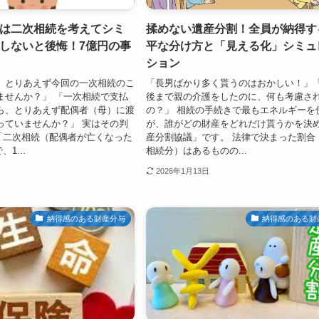
は二次相続を考えてシミ
揉めない遺産分割！全員が納得す
しないと後悔！7億円の事
平な分け方と「見える化」シミュ
ション
、とりあえず今回の一次相続のこ
「長男ばかり多く貰うのはおかしい！」
ませんか？」 「一次相続で支払
後まで親の介護をしたのに、何も考慮さ
ら、とりあえず配偶者（母）に渡
の？」 相続の手続きで最もエネルギーを
っていませんか？」 実はその判
が、誰がどの財産をどれだけ貰うかを決
*「二次相続（配偶者が亡くなった
産分割協議」です。 法律で決まった割合
1...
相続分）はあるものの...
2026年1月13日
納得感のある財産分与
納得感のある財