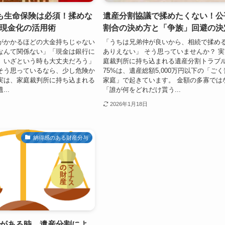
も生命保険は必須！揉めな
遺産分割協議で揉めたくない！公
現金化の活用術
割合の決め方と「争族」回避の決
がかかるほどの大金持ちじゃない
「うちは兄弟仲が良いから、相続で揉め
なんて関係ない」「現金は銀行に
ありえない」 そう思っていませんか？ 
、いざという時も大丈夫だろう」
庭裁判所に持ち込まれる遺産分割トラブ
そう思っているなら、少し危険か
75%は、遺産総額5,000万円以下の「ご
実は、家庭裁判所に持ち込まれる
家庭」で起きています。 金額の多寡では
..
「誰が何をどれだけ貰う...
2026年1月18日
納得感のある財産分与
がある時、遺産分割によ