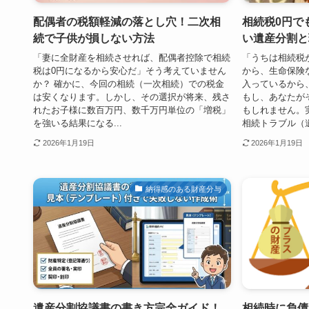
配偶者の税額軽減の落とし穴！二次相
相続税0円で
続で子供が損しない方法
い遺産分割と
「妻に全財産を相続させれば、配偶者控除で相続
「うちは相続税
税は0円になるから安心だ」そう考えていません
から、生命保険
か？ 確かに、今回の相続（一次相続）での税金
入っているから
は安くなります。しかし、その選択が将来、残さ
もし、あなたが
れたお子様に数百万円、数千万円単位の「増税」
もしれません。
を強いる結果になる...
相続トラブル（遺.
2026年1月19日
2026年1月19日
納得感のある財産分与
遺産分割協議書の書き方完全ガイド！
相続時に負債