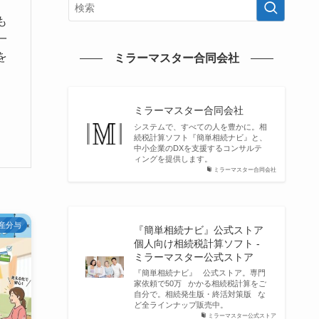
も
一
を
ミラーマスター合同会社
、
、
ミラーマスター合同会社
システムで、すべての人を豊かに。相
続税計算ソフト『簡単相続ナビ』と、
中小企業のDXを支援するコンサルテ
ィングを提供します。
ミラーマスター合同会社
産分与
『簡単相続ナビ』公式ストア
個人向け相続税計算ソフト -
ミラーマスター公式ストア
『簡単相続ナビ』 公式ストア。専門
家依頼で50万 かかる相続税計算をご
自分で。相続発生版・終活対策版 な
ど全ラインナップ販売中。
ミラーマスター公式ストア