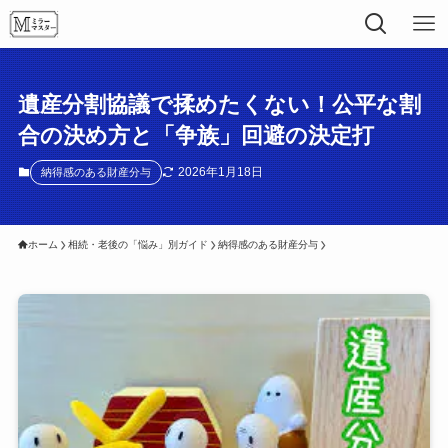
遺産分割協議で揉めたくない！公平な割
合の決め方と「争族」回避の決定打
2026年1月18日
納得感のある財産分与
ホーム
相続・老後の「悩み」別ガイド
納得感のある財産分与