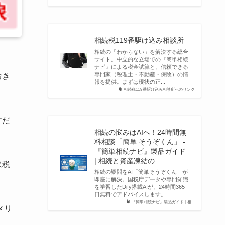
相続税119番駆け込み相談所
相続の「わからない」を解決する総合
サイト。中立的な立場での『簡単相続
ナビ』による税金試算と、信頼できる
専門家（税理士・不動産・保険）の情
おき
報を提供。まずは現状の正...
相続税119番駆け込み相談所へのリンク
すだ
相続の悩みはAIへ！24時間無
料相談「簡単 そうぞくん」 -
『簡単相続ナビ』製品ガイド
| 相続と資産凍結の...
課税
相続の疑問をAI「簡単そうぞくん」が
即座に解決。国税庁データや専門知識
を学習したDify搭載AIが、24時間365
日無料でアドバイスします。
『簡単相続ナビ』製品ガイド | 相...
メリ