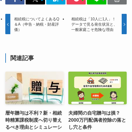
相続税についてよくあるQ
相続税は「10人に1人」！
＆A（申告・納税・財産評
データで見る発生状況と、
価）
一般家庭こそ危険な理由
関連記事
暦年贈与は不利？新・相続
夫婦間の自宅贈与は損？
時精算課税制度へ切り替え
2000万円配偶者控除の落と
るべき理由とシミュレーシ
し穴と条件