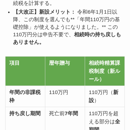
続税を計算する。
【大改正】新設メリット：
令和6年1月1日以
降、この制度を選んでも**「年間110万円の基
礎控除」が使えるようになりました。** この
110万円分は申告不要で、
相続時の持ち戻しも
ありません。
項目
暦年贈与
相続時精算課
税制度（新ル
ール）
年間の非課税
110万円
110万円（
新
枠
設
）
持ち戻し期間
死亡前
7年間
110万円を超
える部分は
全
期間