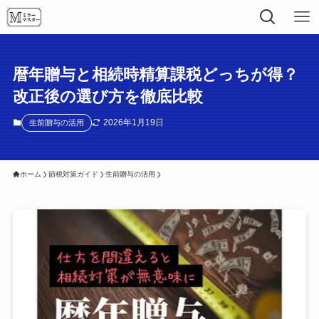
暦年贈与と相続時精算課税どっちが得？
改正後の選び方を徹底比較
2026年1月19日
生前贈与の活用
ホーム
節税対策ガイド
生前贈与の活用