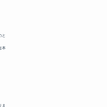
のと
は本
りま