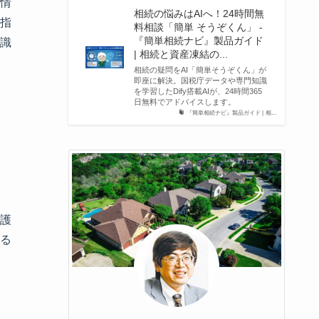
情
相続の悩みはAIへ！24時間無
指
料相談「簡単 そうぞくん」 -
『簡単相続ナビ』製品ガイド
識
| 相続と資産凍結の...
相続の疑問をAI「簡単そうぞくん」が
即座に解決。国税庁データや専門知識
を学習したDify搭載AIが、24時間365
日無料でアドバイスします。
『簡単相続ナビ』製品ガイド | 相...
護
る