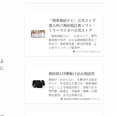
『簡単相続ナビ』公式ストア
個人向け相続税計算ソフト -
ミラーマスター公式ストア
『簡単相続ナビ』 公式ストア。専門
家依頼で50万 かかる相続税計算をご
自分で。相続発生版・終活対策版 な
ど全ラインナップ販売中。
ミラーマスター公式ストア
よ
に
相続税119番駆け込み相談所
相続の「わからない」を解決する総合
サイト。中立的な立場での『簡単相続
ナビ』による税金試算と、信頼できる
専門家（税理士・不動産・保険）の情
報を提供。まずは現状の正...
相続税119番駆け込み相談所へのリンク