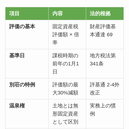
項目
内容
法的根拠
評価の基本
固定資産税
財産評価基
評価額 × 倍
本通達 69
率
基準日
課税時期の
地方税法第
前年の1月1
341条
日
別荘の特例
評価額の最
評基通 2-4外
大30%減額
改正
温泉権
土地とは無
実務上の慣
形固定資産
例
として区別