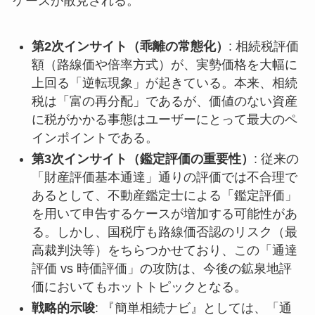
ケースが散見される。
第2次インサイト（乖離の常態化）
: 相続税評価
額（路線価や倍率方式）が、実勢価格を大幅に
上回る「逆転現象」が起きている。本来、相続
税は「富の再分配」であるが、価値のない資産
に税がかかる事態はユーザーにとって最大のペ
インポイントである。
第3次インサイト（鑑定評価の重要性）
: 従来の
「財産評価基本通達」通りの評価では不合理で
あるとして、不動産鑑定士による「鑑定評価」
を用いて申告するケースが増加する可能性があ
る。しかし、国税庁も路線価否認のリスク（最
高裁判決等）をちらつかせており、この「通達
評価 vs 時価評価」の攻防は、今後の鉱泉地評
価においてもホットトピックとなる。
戦略的示唆
: 『簡単相続ナビ』としては、「通