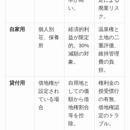
い。
廃業リス
ク。
自家用
個人別
経済的利
温泉権と
荘、保養
益が限定
土地の二
所
的。30%
重評価、
減額の対
維持管理
象。
費の負
担。
貸付用
借地権が
自用地と
権利金の
設定され
しての価
授受慣行
ている場
額から借
の有無、
合
地権割合
借地権認
等を控
定のトラ
除。
ブル。