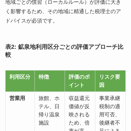
地域ごとの慣習（ローカルルール）が評価に大き
く影響するため、その地域に精通した税理士のア
ドバイスが必須です。
表2: 鉱泉地利用区分ごとの評価アプローチ比
較
利用区分
特徴
評価のポ
リスク要
イント
因
営業用
旅館、ホ
収益還元
事業承継
テル、日
価値が反
税制の適
帰り温泉
映される
用可否、
施設
ため、倍
後継者不
率が高
足による