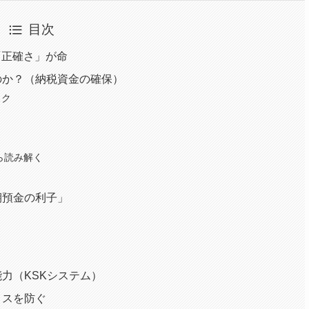
目次
「正確さ」が命
のか？（納税資金の確保）
スク
ら読み解く
期預金の利子」
能力（KSKシステム）
ミスを防ぐ