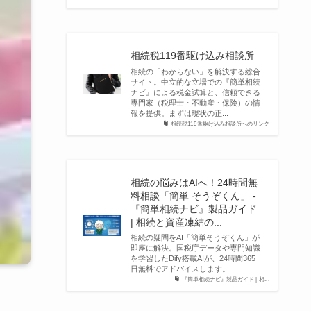
相続税119番駆け込み相談所
相続の「わからない」を解決する総合
サイト。中立的な立場での『簡単相続
ナビ』による税金試算と、信頼できる
専門家（税理士・不動産・保険）の情
報を提供。まずは現状の正...
相続税119番駆け込み相談所へのリンク
相続の悩みはAIへ！24時間無
料相談「簡単 そうぞくん」 -
『簡単相続ナビ』製品ガイド
| 相続と資産凍結の...
相続の疑問をAI「簡単そうぞくん」が
即座に解決。国税庁データや専門知識
を学習したDify搭載AIが、24時間365
日無料でアドバイスします。
『簡単相続ナビ』製品ガイド | 相...