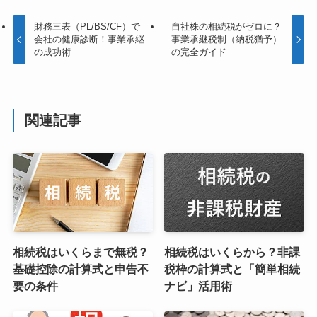
財務三表（PL/BS/CF）で
自社株の相続税がゼロに？
会社の健康診断！事業承継
事業承継税制（納税猶予）
の成功術
の完全ガイド
関連記事
相続税はいくらまで無税？
相続税はいくらから？非課
基礎控除の計算式と申告不
税枠の計算式と「簡単相続
要の条件
ナビ」活用術