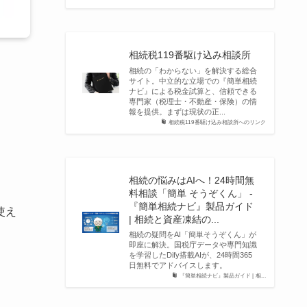
相続税119番駆け込み相談所
相続の「わからない」を解決する総合
サイト。中立的な立場での『簡単相続
ナビ』による税金試算と、信頼できる
専門家（税理士・不動産・保険）の情
報を提供。まずは現状の正...
相続税119番駆け込み相談所へのリンク
相続の悩みはAIへ！24時間無
料相談「簡単 そうぞくん」 -
『簡単相続ナビ』製品ガイド
使え
| 相続と資産凍結の...
相続の疑問をAI「簡単そうぞくん」が
即座に解決。国税庁データや専門知識
を学習したDify搭載AIが、24時間365
日無料でアドバイスします。
『簡単相続ナビ』製品ガイド | 相...