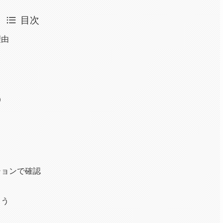
目次
理由
）
ションで確認
よう