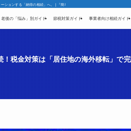
ションする「納得の相続」へ。 | 『簡単相続ナビ』製品ガイド | 相続と資産凍
・老後の「悩み」別ガイド
節税対策ガイド
事業者向け相続ガイド
相続！税金対策は「居住地の海外移転」で