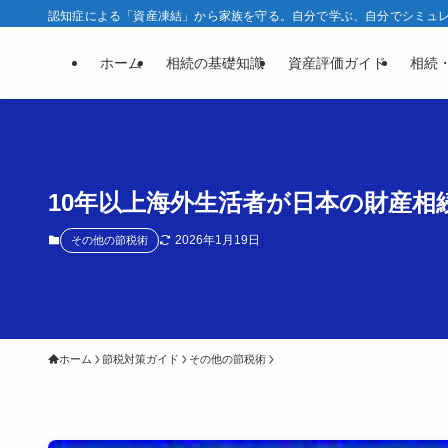
認知症による「資産凍結」から家族を守る。自分で学ぶ、自分でシミュレー
ホーム
相続の基礎知識
資産評価ガイド
相続
10年以上海外生活者が日本の財産
2026年1月19日
その他の節税術
ホーム
節税対策ガイド
その他の節税術