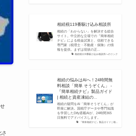
相続税119番駆け込み相談所
相続の「わからない」を解決する総合
サイト。中立的な立場での『簡単相続
ナビ』による税金試算と、信頼できる
専門家（税理士・不動産・保険）の情
報を提供。まずは現状の正...
相続税119番駆け込み相談所へのリンク
相続の悩みはAIへ！24時間無
料相談「簡単 そうぞくん」 -
『簡単相続ナビ』製品ガイド
| 相続と資産凍結の...
相続の疑問をAI「簡単そうぞくん」が
せ
即座に解決。国税庁データや専門知識
を学習したDify搭載AIが、24時間365
日無料でアドバイスします。
『簡単相続ナビ』製品ガイド | 相...
化さ