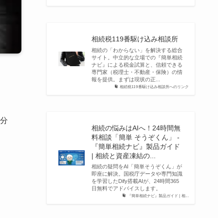
相続税119番駆け込み相談所
相続の「わからない」を解決する総合
サイト。中立的な立場での『簡単相続
ナビ』による税金試算と、信頼できる
専門家（税理士・不動産・保険）の情
報を提供。まずは現状の正...
相続税119番駆け込み相談所へのリンク
分
相続の悩みはAIへ！24時間無
料相談「簡単 そうぞくん」 -
『簡単相続ナビ』製品ガイド
| 相続と資産凍結の...
相続の疑問をAI「簡単そうぞくん」が
即座に解決。国税庁データや専門知識
を学習したDify搭載AIが、24時間365
日無料でアドバイスします。
『簡単相続ナビ』製品ガイド | 相...