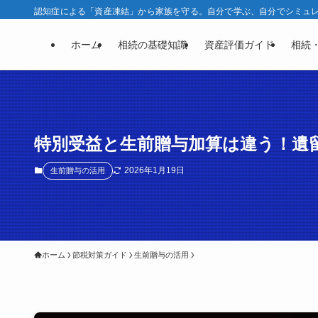
認知症による「資産凍結」から家族を守る。自分で学ぶ、自分でシミュレー
ホーム
相続の基礎知識
資産評価ガイド
相続
特別受益と生前贈与加算は違う！遺
2026年1月19日
生前贈与の活用
ホーム
節税対策ガイド
生前贈与の活用