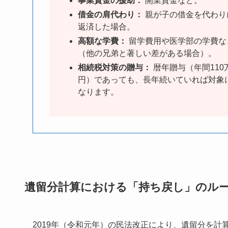
事業資金の援助：
開業資金など。
借金の肩代わり：
親が子の借金を代わり
返済した場合。
高額な学費：
留学費用や医学部の学費な
（他の兄弟と著しい差がある場合）。
相続税対策の贈与：
暦年贈与（年間110
円）であっても、長年続いていれば対象
なります。
遺留分計算における「持ち戻し」のル
2019年（令和元年）の民法改正により、遺留分を計