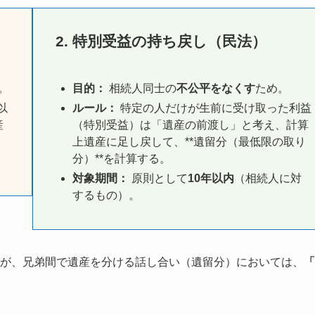
2. 特別受益の持ち戻し（民法）
。
目的：
相続人同士の
不公平をなくす
ため。
以
ルール：
特定の人だけが生前に受け取った利益
産
（特別受益）は「遺産の前渡し」と考え、計算
上遺産に足し戻して、**遺留分（最低限の取り
分）**を計算する。
対象期間：
原則として
10年以内
（相続人に対
するもの）。
すが、兄弟間で遺産を分ける話し合い（遺留分）においては、
「