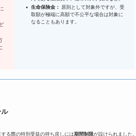
生命保険金：
原則として対象外ですが、受
に
取額が極端に高額で不公平な場合は対象に
なることもあります。
ど
万
に
ール
算する際の特別受益の持ち戻しには
期間制限
が設けられました