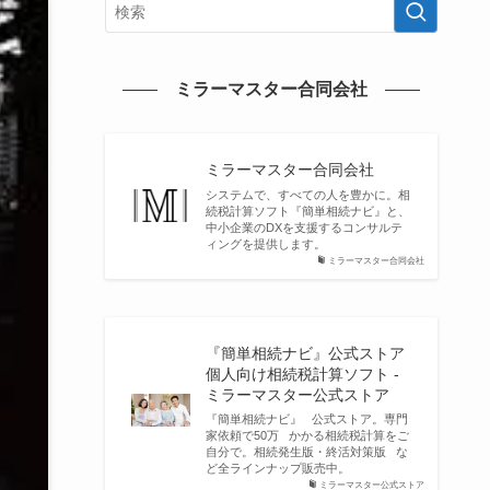
ミラーマスター合同会社
ミラーマスター合同会社
システムで、すべての人を豊かに。相
続税計算ソフト『簡単相続ナビ』と、
中小企業のDXを支援するコンサルテ
ィングを提供します。
ミラーマスター合同会社
『簡単相続ナビ』公式ストア
個人向け相続税計算ソフト -
ミラーマスター公式ストア
『簡単相続ナビ』 公式ストア。専門
家依頼で50万 かかる相続税計算をご
自分で。相続発生版・終活対策版 な
ど全ラインナップ販売中。
ミラーマスター公式ストア