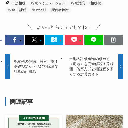
二次相続
相続シミュレーション
相続対策
相続税
税金 非課税
遺産分割
配偶者控除
よかったらシェアしてね！
土地の評価金額の求め方
相続税の控除・特例一覧！
（宅地）を完全解説！路線
基礎控除から税額控除まで
価・倍率方式と相続税を安
計算の仕組み
くする計算ガイド
関連記事