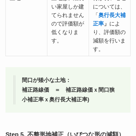
い家屋しか建
については、
てられません
「
奥行長大補
ので評価額が
正率
」
によ
低くなりま
り、評価額の
す。
減額を行いま
す。
間口が矮小な土地：
補正路線価 ＝ 補正路線価ｘ間口狭
小補正率ｘ奥行長大補正率)
Step 5. 不整形地補正（いびつな形の減額）