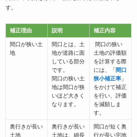
す。
補正理由
説明
補正内容
間口が狭い土
間口とは、土
間口の狭い
地
地が道路に面
土地の評価額
している部分
を計算する際
です。
には、「
間口
間口の狭い土
狭小補正率
」
地は間口が狭
をかけて補正
いほど大きく
を行い、評価
なります。
を減額しま
す。
奥行きが長い
奥行きが長い
間口が短く奥
土地
土地は、細長
行が長い宅地