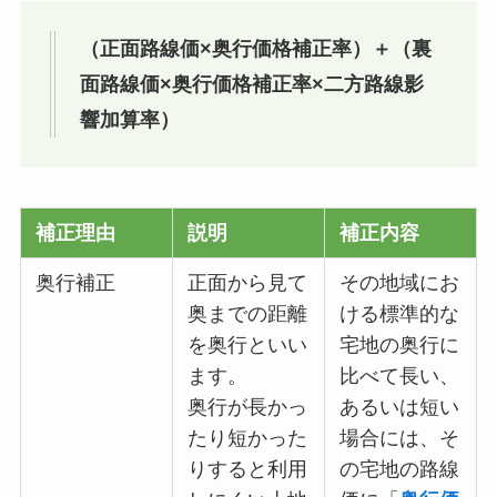
（正面路線価×奥行価格補正率）＋（裏
面路線価×奥行価格補正率×二方路線影
響加算率）
補正理由
説明
補正内容
奥行補正
正面から見て
その地域にお
奥までの距離
ける標準的な
を奥行といい
宅地の奥行に
ます。
比べて長い、
奥行が長かっ
あるいは短い
たり短かった
場合には、そ
りすると利用
の宅地の路線