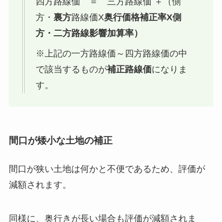
四方路線価 ＝ 三方路線価 ＋（側
方・
裏方
路線価X
奥行価格補正率X側
方・二方路線影響加算率）
※上記の一方路線価～四方路線価の中
で該当するものが
補正路線価
になりま
す。
間口が矮小な土地の補正
間口が狭い土地は何かと不便であるため、評価が
減額されます。
同様に、奥行きが長い場合も評価が減額されま