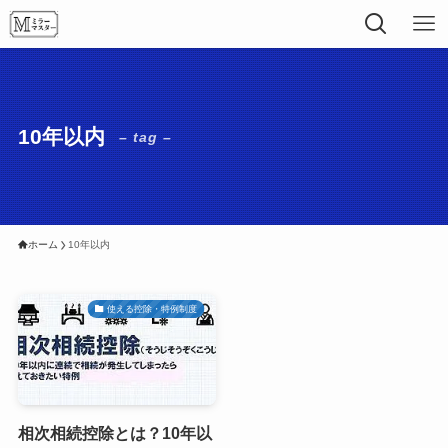
10年以内
– tag –
ホーム
10年以内
使える控除・特例制度
相次相続控除とは？10年以