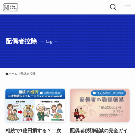
配偶者控除
– tag –
ホーム
配偶者控除
実際の計算例
使える控除・特例制度
相続で1億円損する？二次
配偶者税額軽減の完全ガイ