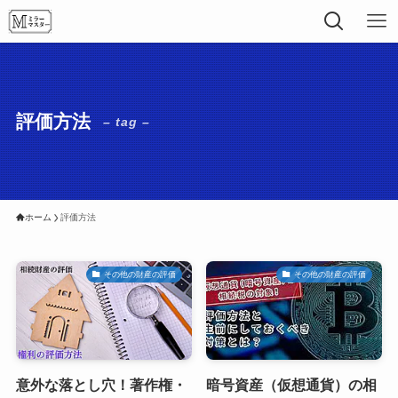
評価方法
– tag –
ホーム
評価方法
その他の財産の評価
その他の財産の評価
意外な落とし穴！著作権・
暗号資産（仮想通貨）の相