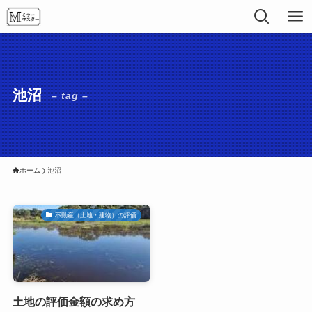
池沼
– tag –
ホーム
池沼
不動産（土地・建物）の評価
土地の評価金額の求め方