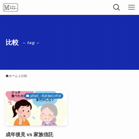
比較
– tag –
ホーム
比較
認知症・資産凍結の対策
成年後見 vs 家族信託