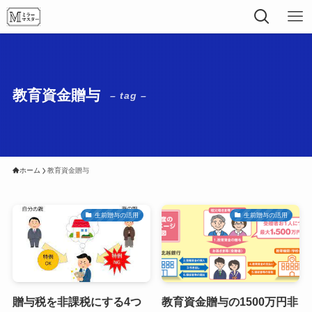
教育資金贈与
– tag –
ホーム
教育資金贈与
生前贈与の活用
生前贈与の活用
贈与税を非課税にする4つ
教育資金贈与の1500万円非