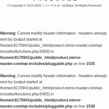
©
Copyright © 2022-2025 ミラーマスター合同会社 All Rights Reserved.
Warning
: Cannot modify header information - headers already
sent by (output started at
/home/c8170941/public_html/product.mirror-master.com/wp-
includes/functions.php:5493) in
/home/c8170941/public_html/product.mirror-
master.com/wp-includes/pluggable.php
on line
1535
Warning
: Cannot modify header information - headers already
sent by (output started at
/home/c8170941/public_html/product.mirror-master.com/wp-
includes/functions.php:5493) in
/home/c8170941/public_html/product.mirror-
master.com/wp-includes/pluggable.php
on line
1538