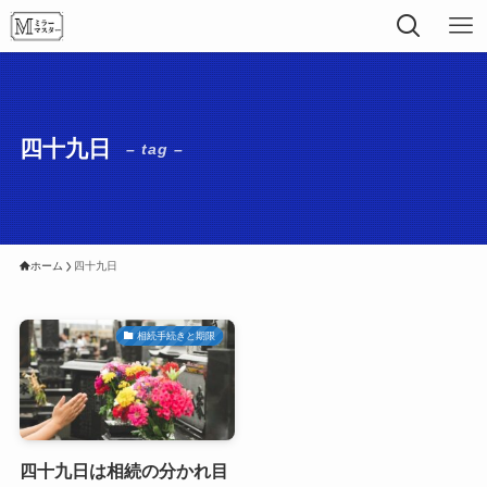
四十九日
– tag –
ホーム
四十九日
相続手続きと期限
四十九日は相続の分かれ目