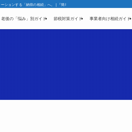
ションする「納得の相続」へ。 | 『簡単相続ナビ』製品ガイド | 相続と資産凍
・老後の「悩み」別ガイド
節税対策ガイド
事業者向け相続ガイド