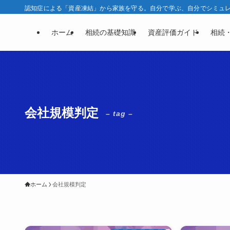
認知症による「資産凍結」から家族を守る。自分で学ぶ、自分でシミュレー
ホーム
相続の基礎知識
資産評価ガイド
相続
会社規模判定
– tag –
ホーム
会社規模判定