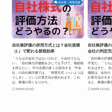
自社株・事業承継
自社株評価の併用方式とは？会社規模
自社株評価の
（L）で変わる節税効果
会社の判定完
「うちは大会社ではないけれど、小会社でもな
「自社株の評価
い」「自社株の評価額を少しでも下げて、相続税
不安だ」「うち
を抑えたい」 中小企業の多くが該当する「中会
れるはずだ」 
社」の自社株評価では、「併用方式（へいようほ
価額は、会社の
うしき）」という計算方法が使われます。これ
計算方法が大き
は、株価が高くなりがち...
ると、株価が数倍も
2026年1月19日
2026年1月19日