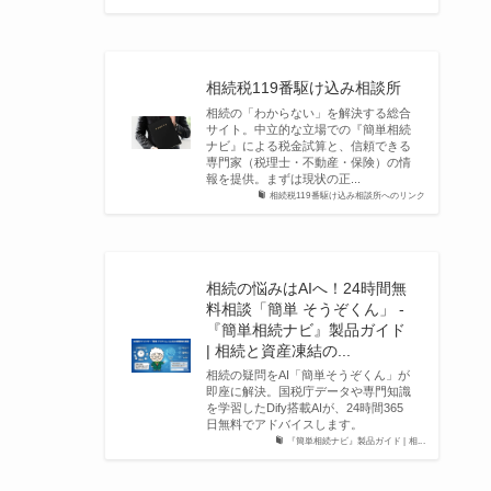
相続税119番駆け込み相談所
相続の「わからない」を解決する総合
サイト。中立的な立場での『簡単相続
ナビ』による税金試算と、信頼できる
専門家（税理士・不動産・保険）の情
報を提供。まずは現状の正...
相続税119番駆け込み相談所へのリンク
相続の悩みはAIへ！24時間無
料相談「簡単 そうぞくん」 -
『簡単相続ナビ』製品ガイド
| 相続と資産凍結の...
相続の疑問をAI「簡単そうぞくん」が
即座に解決。国税庁データや専門知識
を学習したDify搭載AIが、24時間365
日無料でアドバイスします。
『簡単相続ナビ』製品ガイド | 相...