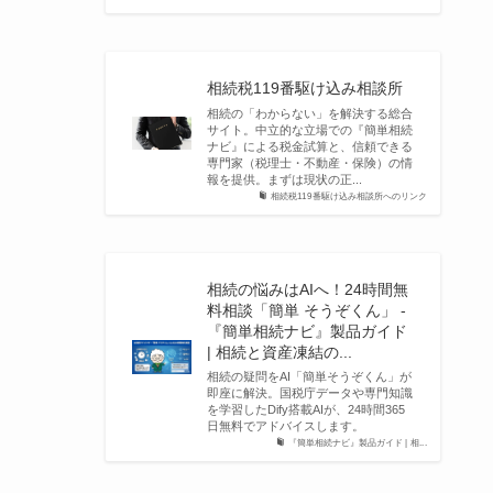
相続税119番駆け込み相談所
相続の「わからない」を解決する総合
サイト。中立的な立場での『簡単相続
ナビ』による税金試算と、信頼できる
専門家（税理士・不動産・保険）の情
報を提供。まずは現状の正...
相続税119番駆け込み相談所へのリンク
相続の悩みはAIへ！24時間無
料相談「簡単 そうぞくん」 -
『簡単相続ナビ』製品ガイド
| 相続と資産凍結の...
相続の疑問をAI「簡単そうぞくん」が
即座に解決。国税庁データや専門知識
を学習したDify搭載AIが、24時間365
日無料でアドバイスします。
『簡単相続ナビ』製品ガイド | 相...