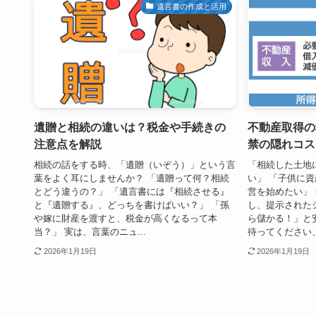
遺言書の作成と活用
遺贈と相続の違いは？税金や手続きの
不動産取得の
注意点を解説
禁の隠れコス
相続の話をする時、「遺贈（いぞう）」という言
「相続した土地
葉をよく耳にしませんか？ 「遺贈って何？相続
い」 「子供に
とどう違うの？」 「遺言書には『相続させる』
営を始めたい」
と『遺贈する』、どっちを書けばいい？」 「孫
し、提示された
や嫁に財産を渡すと、税金が高くなるって本
ら儲かる！」と
当？」 実は、言葉のニュ...
待ってください、
2026年1月19日
2026年1月19日